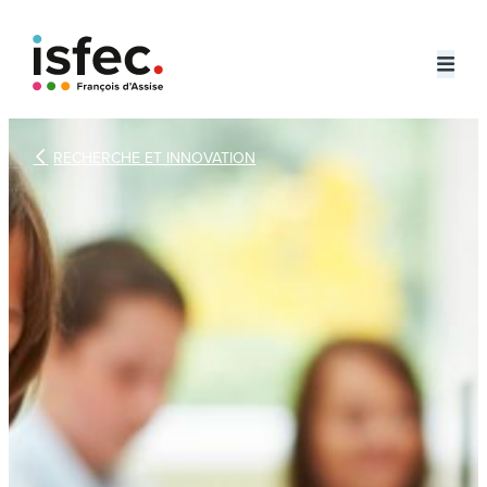
Aller
au

contenu
RECHERCHE ET INNOVATION