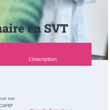
naire en SVT
L’inscription
rcer vos
S CAFEP