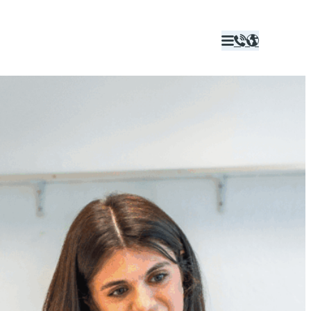


