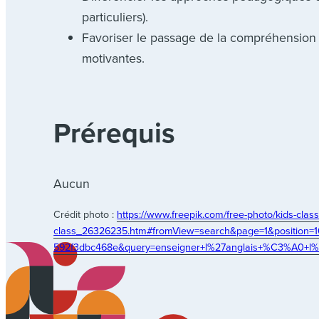
particuliers).
Favoriser le passage de la compréhension à
motivantes.
Prérequis
Aucun
Crédit photo :
https://www.freepik.com/free-photo/kids-clas
class_26326235.htm#fromView=search&page=1&position=10
592f3dbc468e&query=enseigner+l%27anglais+%C3%A0+l