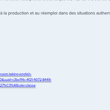
 la production et au réemploi dans des situations authen
sroom-taking-english-
&uuid=c3bcf14c-4f21-4072-8449-
%27%C3%A9cole+classe