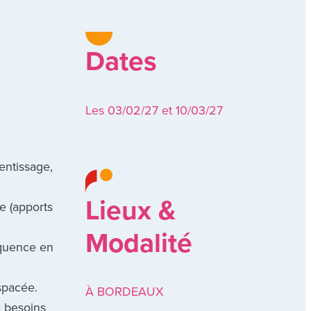
Dates
Les 03/02/27 et 10/03/27
entissage,
Lieux &
ge (apports
Modalité
équence en
espacée.
À BORDEAUX
à besoins