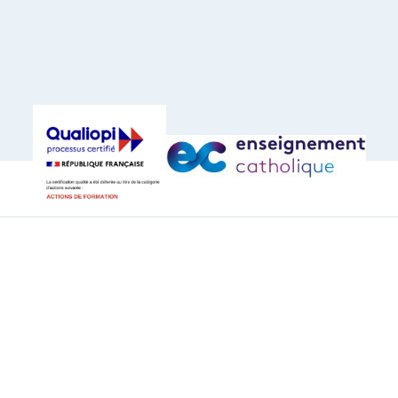
2 allée Marianne Loir,
0
33800 BORDEAUX
N