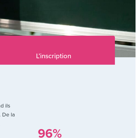
L’inscription
d ils
. De la
,
96%