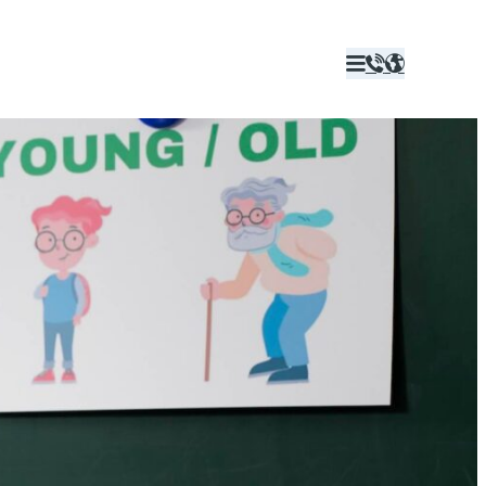


