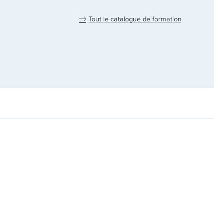
Tout le catalogue de formation
5 56 69 76 33
ous écrire