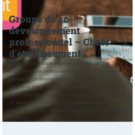
Groupe de co-
développement
professionnel – Chefs
d’établissement
Rejoindre un groupe de pairs pour partager ses
problématiques professionnelles : c’est le cœur d’un
groupe de co-développement. Parce que l’on
progresse grâce au lien de confiance avec ceux qui
nous comprennent et nous entourent, le co-dev offre
un espace de soutien et d’apprentissage mutuel
précieux pour des dirigeants, souvent seuls dans leurs
fonctions.