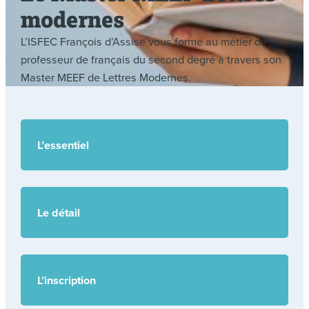
modernes
L’ISFEC François d’Assise vous forme au métier de
professeur de français du second degré à travers son
Master MEEF de Lettres Modernes.
L’essentiel
Le détail
L’inscription