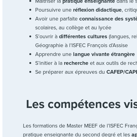
Maîtriser la
pratique enseignante
dans le s
Poursuivre une
réflexion didactique
, crit
Avoir une parfaite
connaissance des syst
scolaires, au collège et au lycée
S’ouvrir à
différentes cultures
(langues, re
Géographie à l’ISFEC François d’Assise
Apprendre une
langue vivante étrangère
S’initier à la
recherche
et aux outils de rec
Se préparer aux épreuves du
CAFEP/CAP
Les compétences vi
Les formations de Master MEEF de l’ISFEC Franç
pratique enseignante du second degré et les
ap