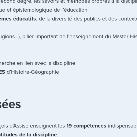
econd degré, les savoirs et méthodes propres à la discip
ique et épistémologique de l’éducation
èmes éducatifs
, de la diversité des publics et des context
ligions…), pilier important de l’enseignement du Master His
herche en lien avec la discipline
ES
d’Histoire-Géographie
sées
ois d’Assise enseignent les
19 compétences
indispensabl
titudes de la discipline
.