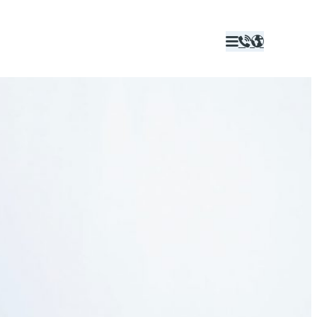


