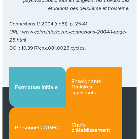
psychosociaux, tout en dirigeant les travaux des
étudiants des deuxième et troisième.
Connexions 1/ 2004 (no81), p. 25-41
URL : www.cairn.info/revue-connexions-2004-1-page-
25.htm
l
DOI : 10.3917/cnx.081.0025 cycles.
Enseignants
Titulaires,
Formation initiale
suppléants
Chefs
Personnels OGEC
d’établissement